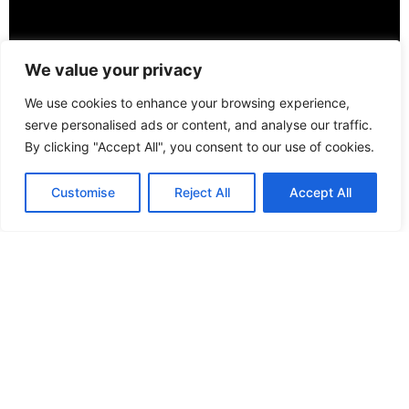
Dicono di noi
“Servizio eccezionale, ho avuto l'opportunità di poter
noleggiare la bici da Alghero per restituirla poi a Pula.
Super disponibili e professionali 😉 Consigliato!”
Giuls
Servizio Ottimo E Bici Performanti