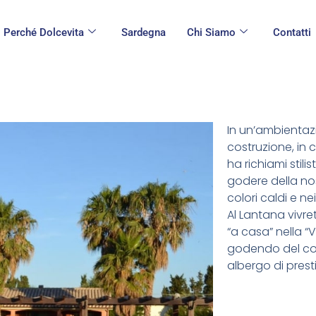
Perché Dolcevita
Sardegna
Chi Siamo
Contatti
In un’ambientaz
costruzione, in 
ha richiami stili
godere della nos
colori caldi e n
Al Lantana vivr
“a casa” nella “
godendo del comf
albergo di presti