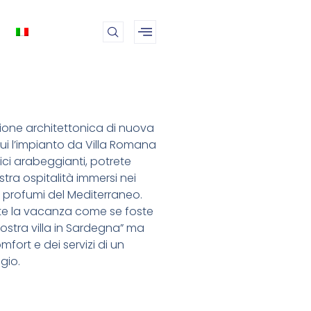
ione architettonica di nuova
cui l’impianto da Villa Romana
stici arabeggianti, potrete
tra ospitalità immersi nei
ei profumi del Mediterraneo.
ete la vacanza come se foste
Vostra villa in Sardegna” ma
ort e dei servizi di un
gio.