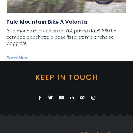
Pula Mountain Bike A Volontà
Pula mountain bike a volontà A partire da: € 650 Un
comodo pacchetto a base fissa, ottimo anche se
viaggiate
Read More
KEEP IN TOUCH