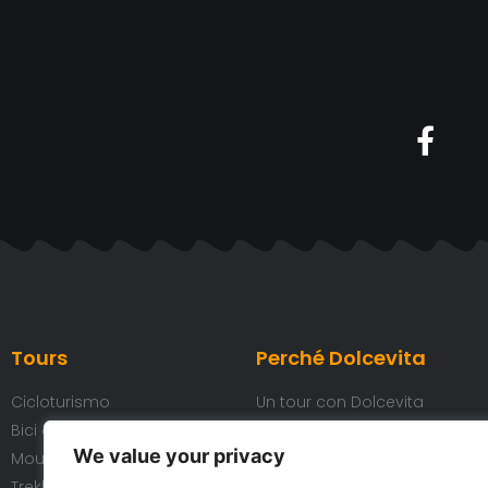
Tours
Perché Dolcevita
Cicloturismo
Un tour con Dolcevita
Bici da corsa
Le nostre bici
We value your privacy
Mountain Bike
I nostri hotel
Trekking
Il nostro team