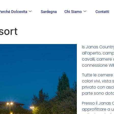
Perché Dolcevita
Sardegna
Chi Siamo
Contatti
sort
Is Janas Country
all’aperto, camp
cavalli, camere 
connessione WiFi
Tutte le cemere
colori vivi, vista
privato con asc
parte sono dota
Presso il Janas 
approfittare a u