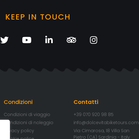
KEEP IN TOUCH
Condizioni
Contatti
Condizioni di viaggio
+39 070 920 98 85
Condizioni di noleggio
info@dolcevitabiketours.com
Privacy policy
Via Cimarosa, 18 Villa San
Pietro (CA) Sardinia - Italy
Cookie police