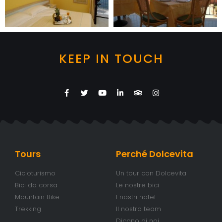
KEEP IN TOUCH
Tours
Perché Dolcevita
Cicloturismo
Un tour con Dolcevita
Bici da corsa
Le nostre bici
Mountain Bike
I nostri hotel
Trekking
Il nostro team
Dicono di noi