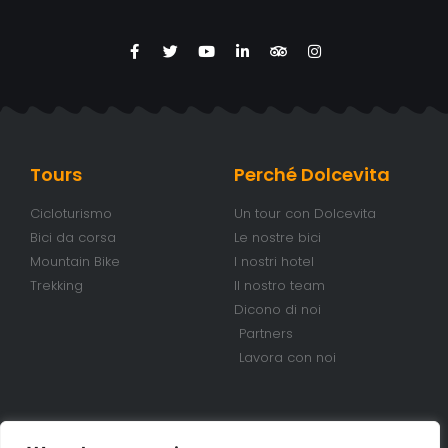
Tours
Perché Dolcevita
Cicloturismo
Un tour con Dolcevita
Bici da corsa
Le nostre bici
Mountain Bike
I nostri hotel
Trekking
Il nostro team
Dicono di noi
Partners
Lavora con noi
Condizioni
Contatti