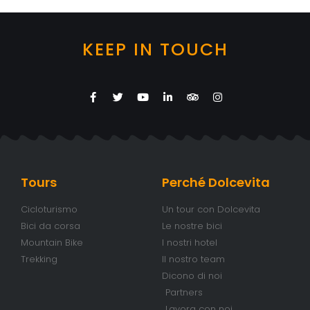
KEEP IN TOUCH
Tours
Perché Dolcevita
Cicloturismo
Un tour con Dolcevita
Bici da corsa
Le nostre bici
Mountain Bike
I nostri hotel
Trekking
Il nostro team
Dicono di noi
Partners
Lavora con noi