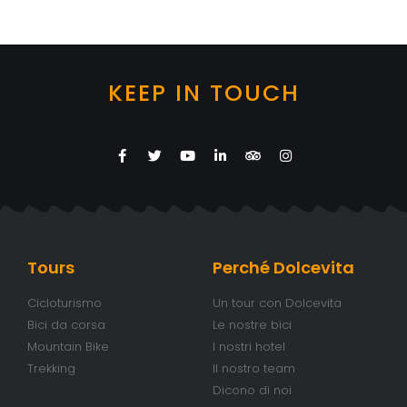
KEEP IN TOUCH
Tours
Perché Dolcevita
Cicloturismo
Un tour con Dolcevita
Bici da corsa
Le nostre bici
Mountain Bike
I nostri hotel
Trekking
Il nostro team
Dicono di noi