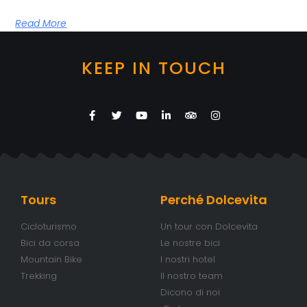
Read More
KEEP IN TOUCH
Tours
Perché Dolcevita
Cicloturismo
Un tour con Dolcevita
Bici da corsa
Le nostre bici
Mountain Bike
I nostri hotel
Trekking
Il nostro team
Dicono di noi